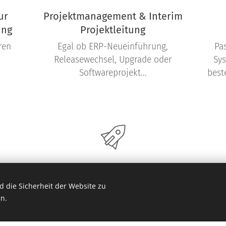
ur
Projektmanagement & Interim
ung
Projektleitung
ren
Egal ob ERP-Neueinführung,
Pa
Releasewechsel, Upgrade oder
Sys
Softwareprojekt...
best
Digitalisierung & ERP meets KI
 die Sicherheit der Website zu
n.
Jeder spricht von Digitalisierung
und KI. Aber ist das bei Ihren
Prozessen überhaupt möglich?