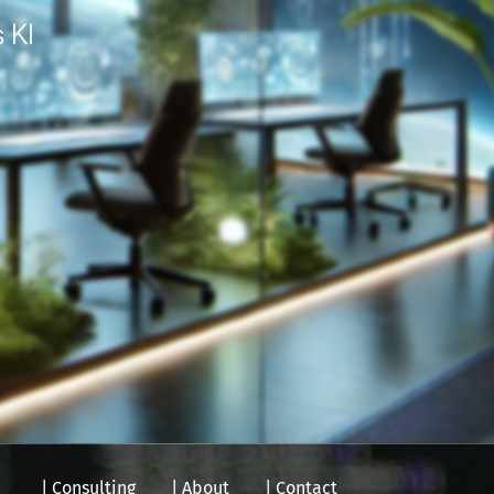
 KI
| Consulting
| About
| Contact